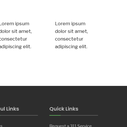
Lorem ipsum
Lorem ipsum
dolor sit amet,
dolor sit amet,
consectetur
consectetur
adipiscing elit.
adipiscing elit.
ul Links
Quick Links
ts
Request a 311 Service