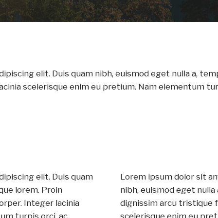
ipiscing elit. Duis quam nibh, euismod eget nulla a, tem
acinia scelerisque enim eu pretium. Nam elementum turpis
ipiscing elit. Duis quam
Lorem ipsum dolor sit am
que lorem. Proin
nibh, euismod eget nulla 
rper. Integer lacinia
dignissim arcu tristique
m turpis orci, ac
scelerisque enim eu pret