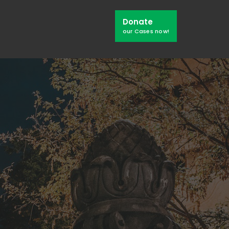
Search
Donate
Window
our Cases now!