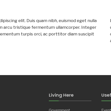
ipiscing elit. Duis quam nibh, euismod eget nulla
im arcu tristique fermentum ullamcorper. Integer
lementum turpis orci, ac porttitor diam suscipit
Living Here
Usef
Government
Even