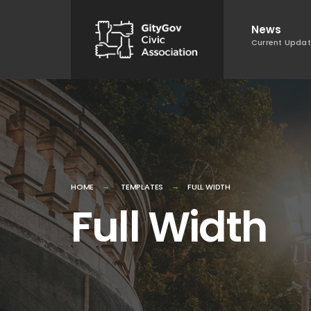
Skip
News
to
Current Upda
content
HOME
TEMPLATES
FULL WIDTH
Full Width